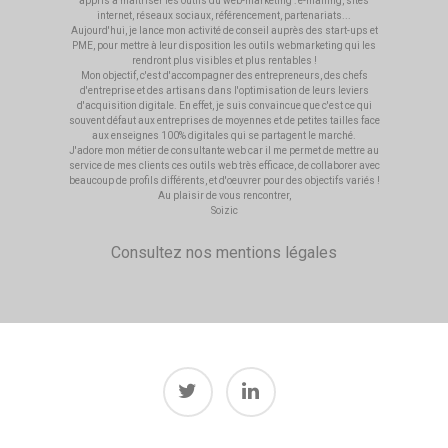
appris à maîtriser les outils du web-marketing : e-mailing, sites
internet, réseaux sociaux, référencement, partenariats...
Aujourd'hui, je lance mon activité de conseil auprès des start-ups et
PME, pour mettre à leur disposition les outils webmarketing qui les
rendront plus visibles et plus rentables !
Mon objectif, c'est d'accompagner des entrepreneurs, des chefs
d'entreprise et des artisans dans l'optimisation de leurs leviers
d'acquisition digitale. En effet, je suis convaincue que c'est ce qui
souvent défaut aux entreprises de moyennes et de petites tailles face
aux enseignes 100% digitales qui se partagent le marché.
J'adore mon métier de consultante web car il me permet de mettre au
service de mes clients ces outils web très efficace, de collaborer avec
beaucoup de profils différents, et d'oeuvrer pour des objectifs variés !
Au plaisir de vous rencontrer,
Soizic
Consultez nos
mentions légales