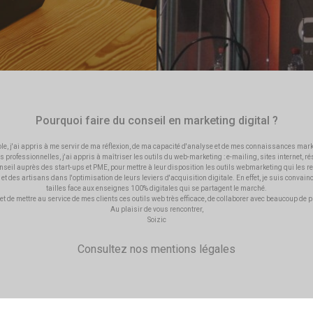
Pourquoi faire du conseil en marketing digital ?
cole, j'ai appris à me servir de ma réflexion, de ma capacité d'analyse et de mes connaissances mark
 professionnelles, j'ai appris à maîtriser les outils du web-marketing : e-mailing, sites internet, r
onseil auprès des start-ups et PME, pour mettre à leur disposition les outils webmarketing qui les re
t des artisans dans l'optimisation de leurs leviers d'acquisition digitale. En effet, je suis convai
tailles face aux enseignes 100% digitales qui se partagent le marché.
de mettre au service de mes clients ces outils web très efficace, de collaborer avec beaucoup de prof
Au plaisir de vous rencontrer,
Soizic
Consultez nos
mentions légales