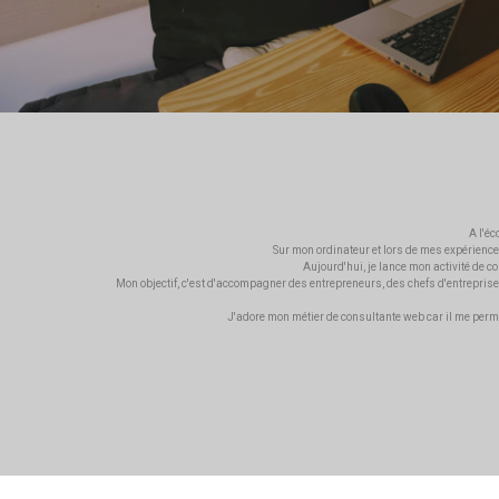
A l'é
Sur mon ordinateur et lors de mes expériences
Aujourd'hui, je lance mon activité de c
Mon objectif, c'est d'accompagner des entrepreneurs, des chefs d'entreprise e
J'adore mon métier de consultante web car il me permet 