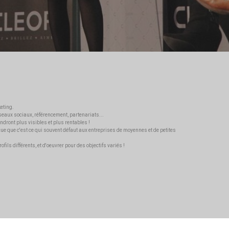
eting.
éseaux sociaux, référencement, partenariats...
ndront plus visibles et plus rentables !
ncue que c'est ce qui souvent défaut aux entreprises de moyennes et de petites
ils différents, et d'oeuvrer pour des objectifs variés !