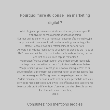
Pourquoi faire du conseil en marketing
digital ?
A l'école, j'ai appris à me servir de ma réflexion, de ma capacité
d'analyse et de mes connaissances marketing.
Sur mon ordinateur et lors de mes expériences professionnelles, j'ai
appris à maîtriser les outils du web-marketing : e-mailing, sites
internet, réseaux sociaux, référencement, partenariats...
Aujourd'hui, je lance mon activité de conseil auprès des start-ups et
PME, pour mettre à leur disposition les outils webmarketing qui les
rendront plus visibles et plus rentables !
Mon objectif, c'est d'accompagner des entrepreneurs, des chefs
d'entreprise et des artisans dans l'optimisation de leurs leviers
d'acquisition digitale. En effet, je suis convaincue que c'est ce qui
souvent défaut aux entreprises de moyennes et de petites tailles face
aux enseignes 100% digitales qui se partagent le marché.
J'adore mon métier de consultante web car il me permet de mettre au
service de mes clients ces outils web très efficace, de collaborer avec
beaucoup de profils différents, et d'oeuvrer pour des objectifs variés !
Au plaisir de vous rencontrer,
Soizic
Consultez nos
mentions légales